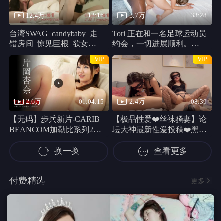
读心法师
九龙冰室之龙在人间
女总裁的龙皇老公
第61-95集完结
第41-77集完结
第101-114集完结
绝世神眼
全城美女都要嫁给我
冒牌女神
第81-92集完结
第61-83集完结
第61-77集完结