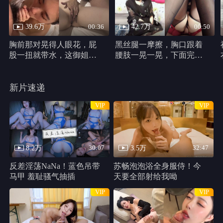
类型标签包含短剧。本站为您提供《世间始终你
好》高清在线播放入口，支持手机和电脑观看，页
面包含影片封面、基础资料、播放列表和相关推
荐，方便快速追剧与查找同类影视内容。
在线观看
第1集
第2集
第3集
第4集
第5集
相关影片