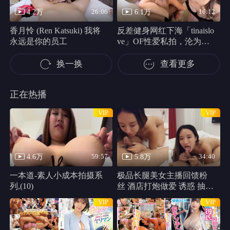
女总裁的打工男友
相思不似相识
新：为你逆光而来
第81-90集完结
第61-101集完结
第61-88集完结
世间始终你好
萌娃助攻后我闪婚了亿万首富
顺我者昌
第81-93集完结
第31-69集完结
第61-80集完结