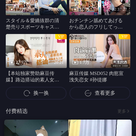
我的1988
读心法师
九龙冰室之龙在人间
第61-71集完结
第61-95集完结
第41-77集完结
女总裁的龙皇老公
绝世神眼
全城美女都要嫁给我
第101-114集完结
第81-92集完结
第61-83集完结