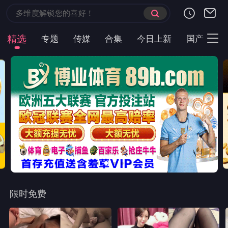
首页
短剧
烤摊老爸竟
是世界首富
短剧
2024
中国大陆
普通话
导演：
暂无
主演：
短剧
语言：
普通话
备注：
第81-97集完
结
更新：
2024-03-18 14:24:02
剧情：
《烤摊老爸竟是世界首富》是一部2024年中国大陆
· 短剧作品，语言为普通话，当前更新至第81-97集