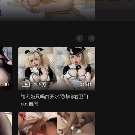
好影片，与好朋友一起分享
4
高清线路