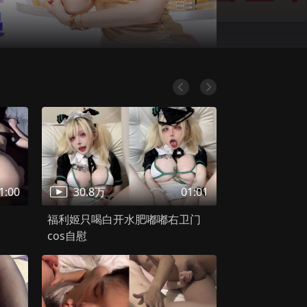
好影片，与好朋友一起分享
4
高清线路